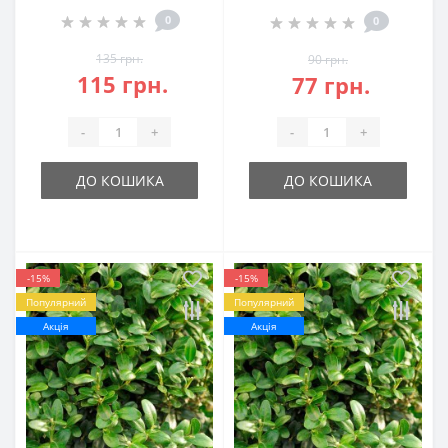
0
0
135 грн.
90 грн.
115 грн.
77 грн.
-
+
-
+
ДО КОШИКА
ДО КОШИКА
-15%
-15%
Популярний
Популярний
Акція
Акція