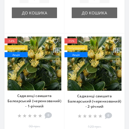
ДО КОШИКА
ДО КОШИКА
-14%
-15%
Популярний
Популярний
Акція
Акція
Саджанці самшита
Саджанці самшита
Балеарський (черенкований)
Балеарський (черенкований)
- 1-річний
- 2-річний
0
0
90 грн.
120 грн.