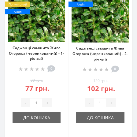
Популярний
Акція
Акція
Саджанці самшита Жива
Саджанці самшита Жива
Огорожа (черенкований) - 1-
Огорожа (черенкований) - 2-
річний
річний
0
0
90 грн.
120 грн.
77 грн.
102 грн.
-
+
-
+
ДО КОШИКА
ДО КОШИКА