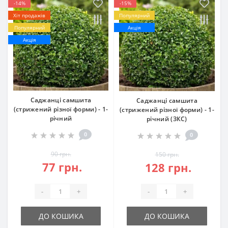
-14%
-15%
Хіт продажів
Популярний
Популярний
Акція
Акція
Саджанці самшита
Саджанці самшита
(стрижений різної форми) - 1-
(стрижений різної форми) - 1-
річний
річний (ЗКС)
0
0
90 грн.
150 грн.
77 грн.
128 грн.
-
+
-
+
ДО КОШИКА
ДО КОШИКА