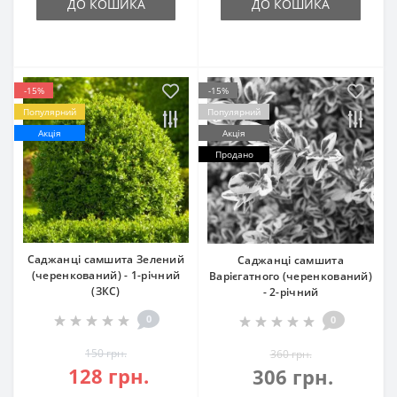
ДО КОШИКА
ДО КОШИКА
-15%
-15%
Популярний
Популярний
Акція
Акція
Продано
Саджанці самшита Зелений
Саджанці самшита
(черенкований) - 1-річний
Варієгатного (черенкований)
(ЗКС)
- 2-річний
0
0
150 грн.
360 грн.
128 грн.
306 грн.