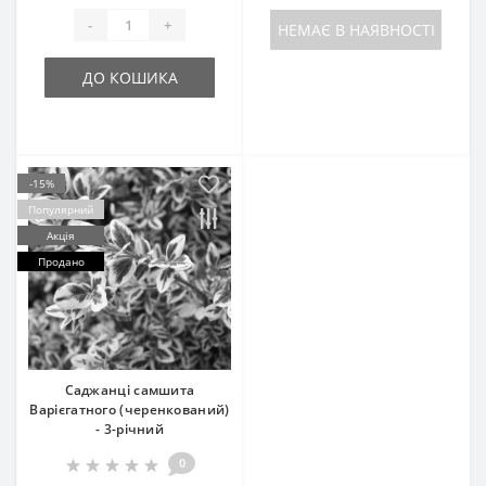
-
+
НЕМАЄ В НАЯВНОСТІ
ДО КОШИКА
-15%
Популярний
Акція
Продано
Саджанці самшита
Варієгатного (черенкований)
- 3-річний
0