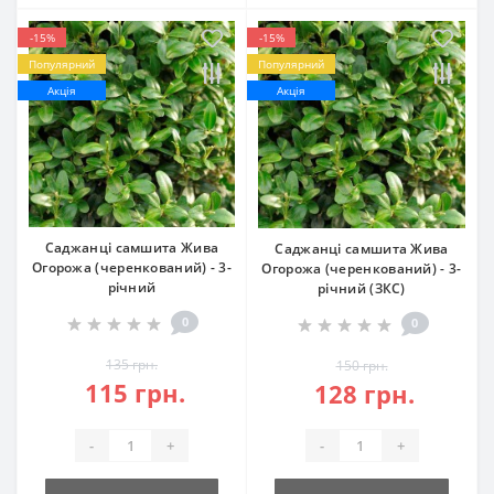
-15%
-15%
Популярний
Популярний
Акція
Акція
Саджанці самшита Жива
Саджанці самшита Жива
Огорожа (черенкований) - 3-
Огорожа (черенкований) - 3-
річний
річний (ЗКС)
0
0
135 грн.
150 грн.
115 грн.
128 грн.
-
+
-
+