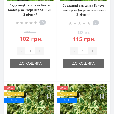
Саджанці самшита Буксус
Саджанці самшита Буксус
Балеаріка (черенкований) -
Балеаріка (черенкований) -
2-річний
3-річний
0
0
120 грн.
135 грн.
102 грн.
115 грн.
-
+
-
+
ДО КОШИКА
ДО КОШИКА
-15%
-15%
Популярний
Популярний
Акція
Акція