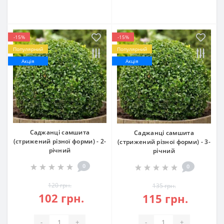
-15%
-15%
Популярний
Популярний
Акція
Акція
Саджанці самшита
Саджанці самшита
(стрижений різної форми) - 2-
(стрижений різної форми) - 3-
річний
річний
0
0
120 грн.
135 грн.
102 грн.
115 грн.
-
+
-
+