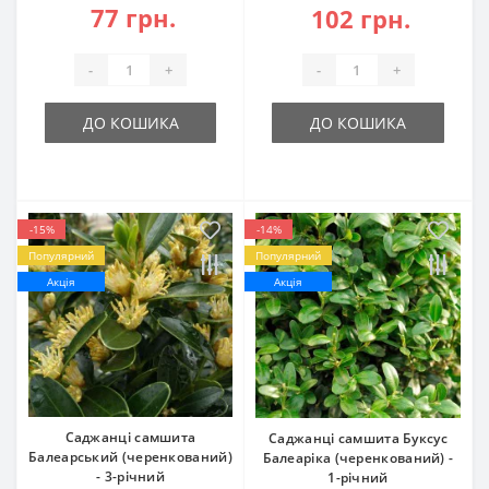
77 грн.
102 грн.
-
+
-
+
ДО КОШИКА
ДО КОШИКА
-15%
-14%
Популярний
Популярний
Акція
Акція
Саджанці самшита
Саджанці самшита Буксус
Балеарський (черенкований)
Балеаріка (черенкований) -
- 3-річний
1-річний