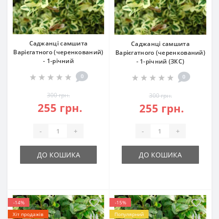
Саджанці самшита
Саджанці самшита
Варієгатного (черенкований)
Варієгатного (черенкований)
- 1-річний
- 1-річний (ЗКС)
0
0
300 грн.
300 грн.
255 грн.
255 грн.
-
+
-
+
ДО КОШИКА
ДО КОШИКА
-14%
-15%
Хіт продажів
Популярний