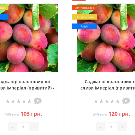
ний
Хіт продажів
я
Популярний
Акція
аджанці колоновидної
Саджанці колоновидн
ви Імперіал (привитий) -
сливи Імперіал (привити
1-річний
2-річний
0
0
103 грн.
120 грн.
180 грн.
210 грн.
-
+
-
+