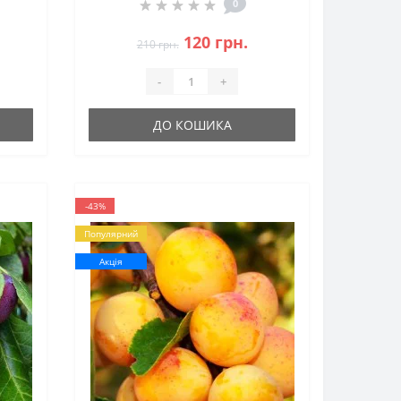
0
120 грн.
210 грн.
-
+
ДО КОШИКА
-43%
Популярний
Акція