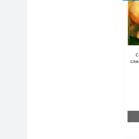
С
сли