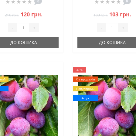
0
0
120 грн.
103 грн.
210 грн.
180 грн.
-
+
-
+
ДО КОШИКА
ДО КОШИКА
-43%
ний
Хіт продажів
я
Популярний
Акція