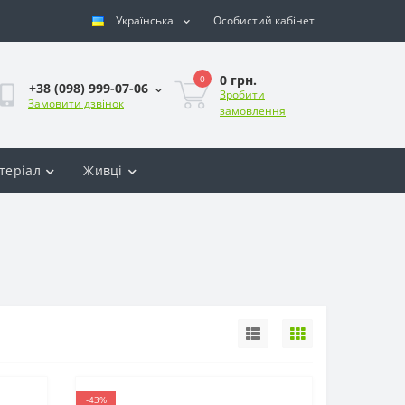
Українська
Особистий кабінет
0 грн.
0
+38 (098) 999-07-06
Зробити
Замовити дзвінок
замовлення
теріал
Живці
-43%