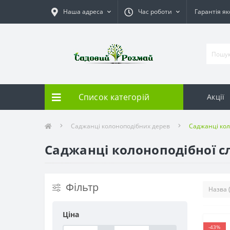
Наша адреса
Час роботи
Гарантія як
Список категорій
Акції
Саджанці колоноподібних дерев
Саджанці кол
Саджанці колоноподібної с
Фільтр
Ціна
-43%