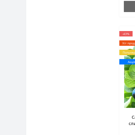
-43%
Хіт прод
Популя
Акці
С
сл