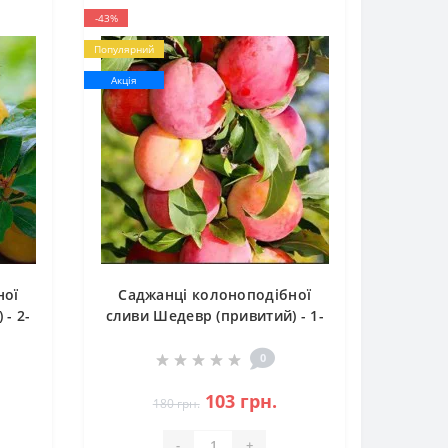
-43%
Популярний
Акція
ної
Саджанці колоноподібної
- 2-
сливи Шедевр (привитий) - 1-
річний
0
103 грн.
180 грн.
-
+