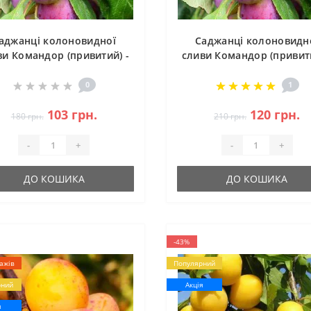
аджанці колоновидної
Саджанці колоновидн
ви Командор (привитий) -
сливи Командор (привити
1-річний
2-річний
0
1
103 грн.
120 грн.
180 грн.
210 грн.
-
+
-
+
ДО КОШИКА
ДО КОШИКА
-43%
ажів
Популярний
рний
Акція
я