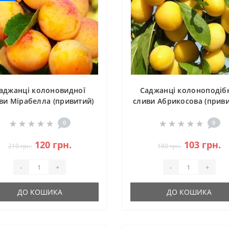
аджанці колоновидної
Саджанці колоноподіб
ви Мірабелла (привитий)
сливи Абрикосова (приви
- 2-річний
- 1-річний
0
0
120 грн.
103 грн.
210 грн.
180 грн.
-
+
-
+
ДО КОШИКА
ДО КОШИКА