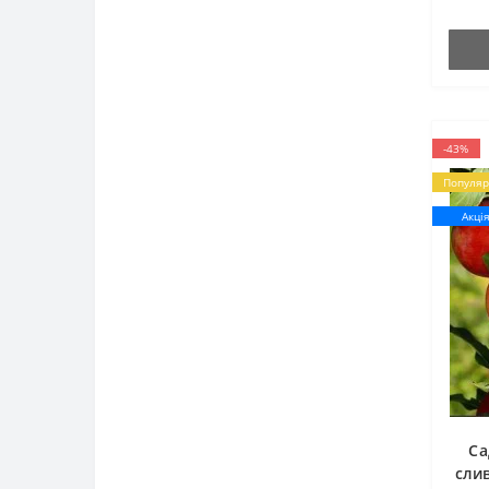
-43%
Популяр
Акці
Са
слив