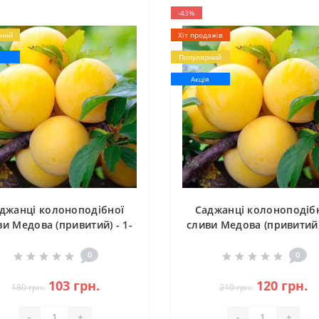
-43%
ний
Хіт продажів
я
Популярний
Акція
джанці колоноподібної
Саджанці колоноподіб
ви Медова (привитий) - 1-
сливи Медова (привитий) 
річний
річний
0
0
103 грн.
120 грн.
180 грн.
210 грн.
-
+
-
+