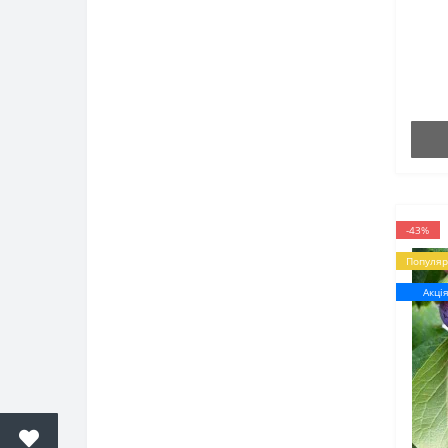
-43%
Популяр
Акці