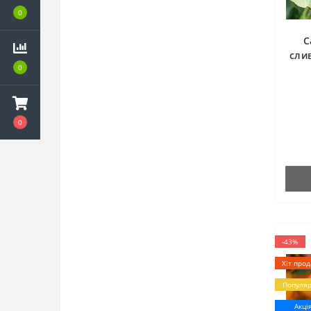
0
С
сли
0
0
-43%
Хіт прод
Популя
Акці