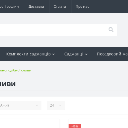
ості рослин
Доставка
Оплата
Про нас
Комплекти саджанців
Саджанці
Посадковий ма
оноподібної сливи
ливи
-43%