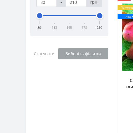
-
грн.
Популяр
Акці
80
113
145
178
210
Скасувати
Виберіть фільтри
С
сли