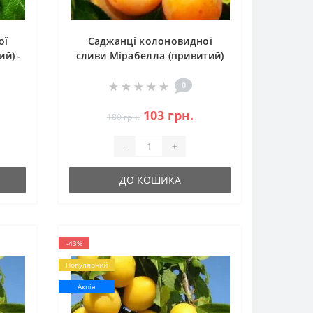
ої
Саджанці колоновидної
й) -
сливи Мірабелла (привитий)
- 1-річний
0
103 грн.
180 грн.
-
+
ДО КОШИКА
-43%
Популярний
Акція