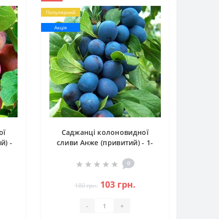
Популярний
Акція
ої
Саджанці колоновидної
й) -
сливи Анже (привитий) - 1-
річний
0
103 грн.
180 грн.
-
+