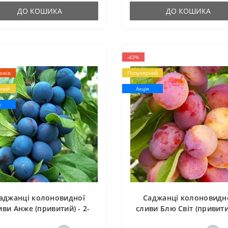
ДО КОШИКА
ДО КОШИКА
-43%
ажів
Популярний
рний
Акція
я
аджанці колоновидної
Саджанці колоновидн
иви Анже (привитий) - 2-
сливи Блю Світ (привити
річний
1-річний