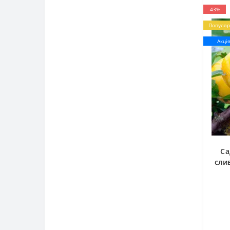
-43%
Популяр
Акці
Са
сли