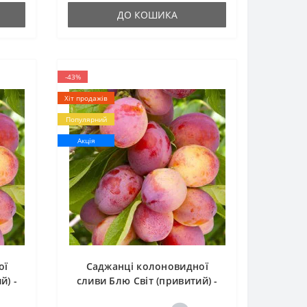
ДО КОШИКА
-43%
Хіт продажів
Популярний
Акція
ої
Саджанці колоновидної
й) -
сливи Блю Світ (привитий) -
2-річний