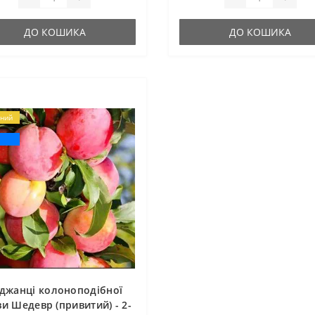
ДО КОШИКА
ДО КОШИКА
ний
я
джанці колоноподібної
и Шедевр (привитий) - 2-