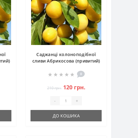
ної
Саджанці колоноподібної
тий)
сливи Абрикосова (привитий)
- 2-річний
0
120 грн.
210 грн.
-
+
ДО КОШИКА