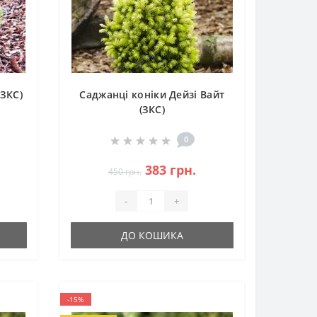
(ЗКС)
Саджанці коніки Дейзі Вайт
(ЗКС)
0
383 грн.
450 грн.
-
+
ДО КОШИКА
-15%