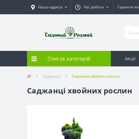
Наша адреса
Час роботи
Гарантія як
Список категорій
Акції
Саджанці
Саджанці хвойних рослин
Саджанці хвойних рослин