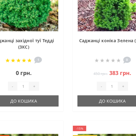
жанці західної туї Тедді
Саджанці коніка Зелена 
(ЗКС)
1
0
0 грн.
383 грн.
450 грн.
-
+
-
+
ДО КОШИКА
ДО КОШИКА
-15%