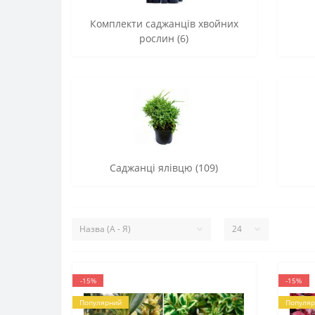
Комплекти саджанців хвойних
рослин (6)
Саджанці ялівцю (109)
-15%
-15%
Популярний
Популяр