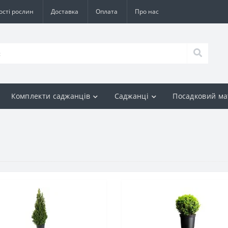
ості рослин
Доставка
Оплата
Про нас
Комплекти саджанців
Саджанці
Посадковий ма