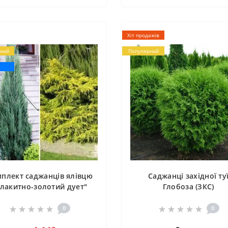
Хіт продажів
ний
Популярний
я
плект саджанців ялівцю
Саджанці західної ту
Блакитно-золотий дует"
Глобоза (ЗКС)
ялівець - 3 шт)
0
0