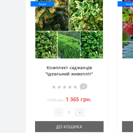
Акція
Акці
Комплект саджанців
"Ідеальний живопліт"
(самшит - 10 шт)
(
гібі
0
+ я
1 365 грн.
1 605 грн.
-
+
ДО КОШИКА