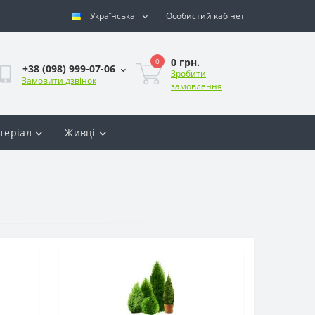
Українська
Особистий кабінет
0 грн.
0
+38 (098) 999-07-06
Зробити
Замовити дзвінок
замовлення
теріал
Живці