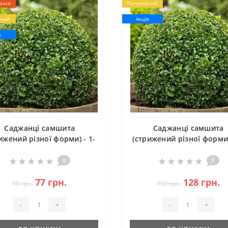
ажів
Популярний
рний
Акція
я
Саджанці самшита
Саджанці самшита
ижений різної форми) - 1-
(стрижений різної форми)
річний
річний (ЗКС)
0
0
77 грн.
128 грн.
90 грн.
150 грн.
-
+
-
+