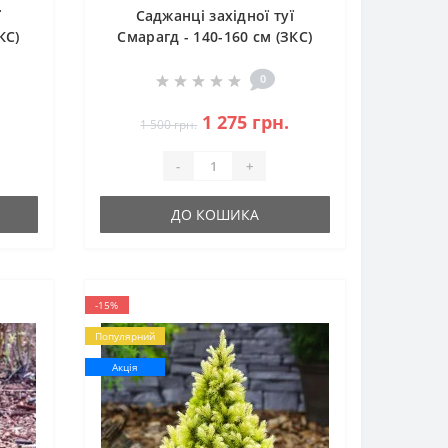
ї
Саджанці західної туї
КС)
Смарагд - 140-160 см (ЗКС)
0
1 275 грн.
1 500 грн.
-
+
ДО КОШИКА
-15%
Популярний
Акція