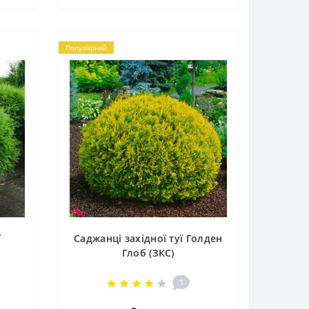
Популярний
ї
Саджанці західної туї Голден
Глоб (ЗКС)
1