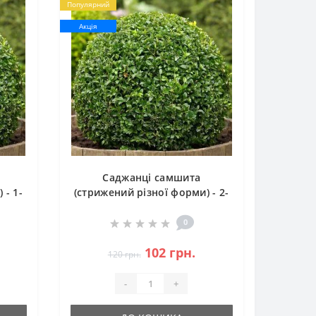
Популярний
Акція
Саджанці самшита
 - 1-
(стрижений різної форми) - 2-
річний
0
102 грн.
120 грн.
-
+