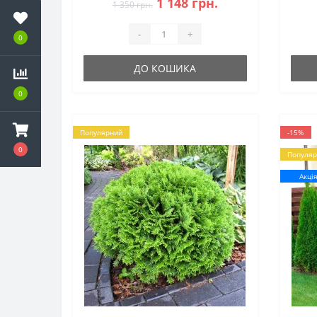
1 148 грн.
1 350 грн.
-
+
0
ДО КОШИКА
0
Популярний
-15%
0
Популяр
Акці