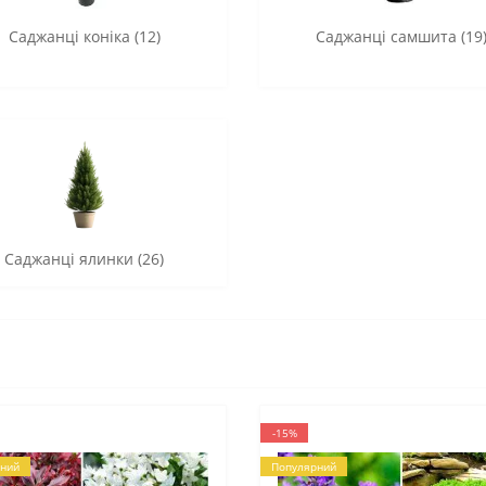
Саджанці коніка (12)
Саджанці самшита (19
Саджанці ялинки (26)
-15%
ний
Популярний