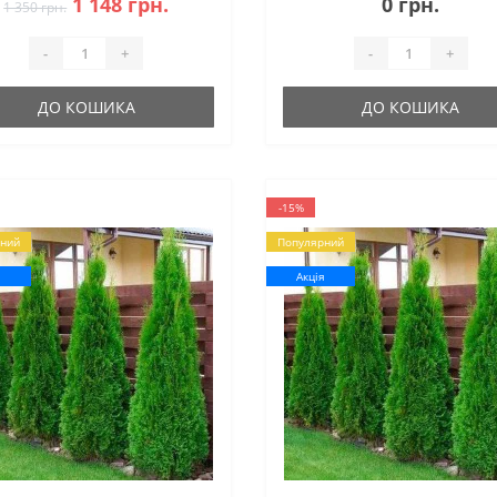
1 148 грн.
0 грн.
1 350 грн.
-
+
-
+
ДО КОШИКА
ДО КОШИКА
-15%
ний
Популярний
я
Акція