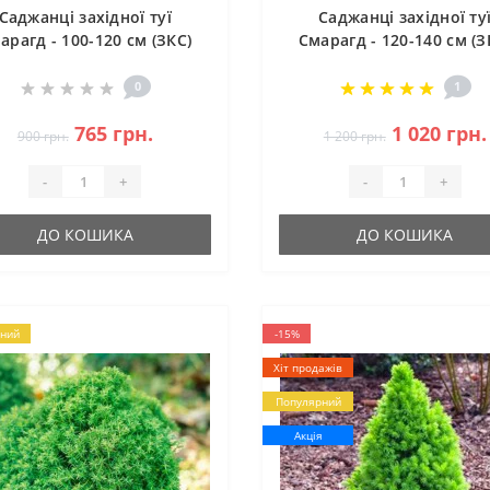
Саджанці західної туї
Саджанці західної ту
арагд - 100-120 см (ЗКС)
Смарагд - 120-140 см (З
0
1
765 грн.
1 020 грн.
900 грн.
1 200 грн.
-
+
-
+
ДО КОШИКА
ДО КОШИКА
ний
-15%
Хіт продажів
Популярний
Акція