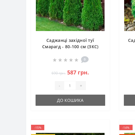
Саджанці західної туї
Сад
Смарагд - 80-100 см (ЗКС)
0
587 грн.
690 грн.
-
+
ДО КОШИКА
-15%
-14%