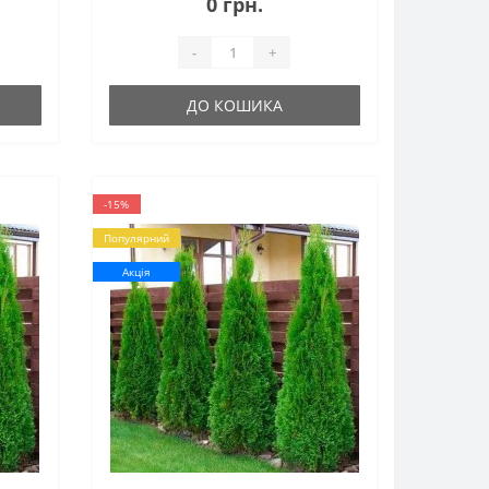
0 грн.
-
+
ДО КОШИКА
-15%
Популярний
Акція