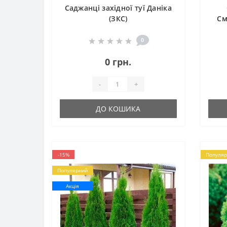
Саджанці західної туї Даніка
(ЗКС)
См
0
0 грн.
-
+
ДО КОШИКА
-15%
Популяр
Популярний
Акція