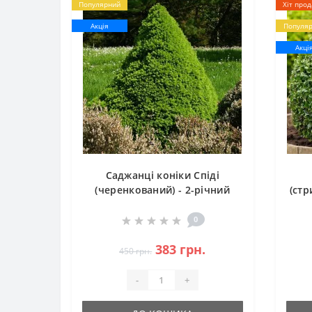
Популярний
Хіт прод
Акція
Популя
Акці
Саджанці коніки Спіді
(черенкований) - 2-річний
(стр
(ЗКС)
0
383 грн.
450 грн.
-
+