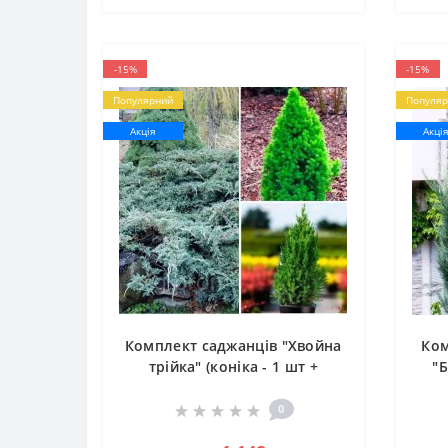
-15%
-15%
Популярний
Популяр
Акція
Акці
Комплект саджанців "Хвойна
Ком
трійка" (коніка - 1 шт +
"
ялівець - 2 шт)
0