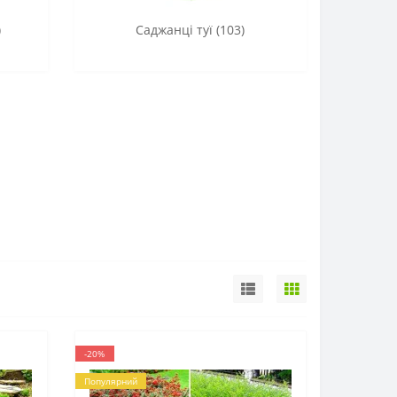
)
Саджанці туї (103)
-20%
Популярний