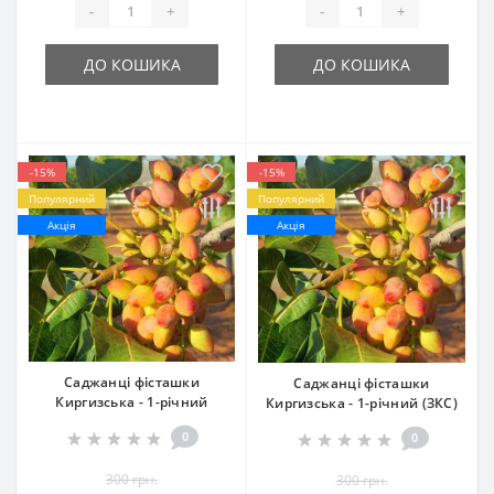
-
+
-
+
ДО КОШИКА
ДО КОШИКА
-15%
-15%
Популярний
Популярний
Акція
Акція
Саджанці фісташки
Саджанці фісташки
Киргизська - 1-річний
Киргизська - 1-річний (ЗКС)
0
0
300 грн.
300 грн.