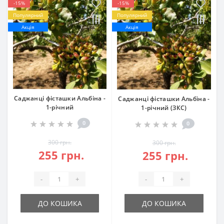
-15%
-15%
Популярний
Популярний
Акція
Акція
Саджанці фісташки Альбіна -
Саджанці фісташки Альбіна -
1-річний
1-річний (ЗКС)
0
0
300 грн.
300 грн.
255 грн.
255 грн.
-
+
-
+
ДО КОШИКА
ДО КОШИКА