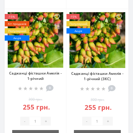
-15%
-15%
Хіт продажів
Популярний
Популярний
Акція
Акція
Саджанці фісташки Амелія -
Саджанці фісташки Амелія -
1-річний
1-річний (ЗКС)
0
0
300 грн.
300 грн.
255 грн.
255 грн.
-
+
-
+